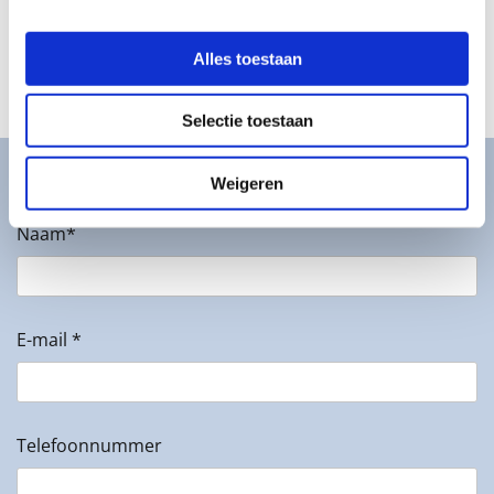
Meer over het centrum
Alles toestaan
Selectie toestaan
Neem contact op
Weigeren
Naam*
E-mail *
Telefoonnummer