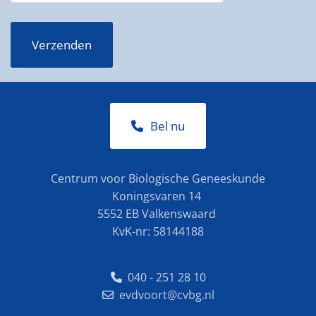
Bel nu
Centrum voor Biologische Geneeskunde
Koningsvaren 14
5552 EB Valkenswaard
KvK-nr: 58144188
040 - 251 28 10

evdvoort@cvbg.nl
