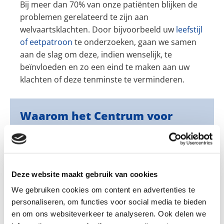
Bij meer dan 70% van onze patiënten blijken de
problemen gerelateerd te zijn aan
welvaartsklachten. Door bijvoorbeeld uw
leefstijl
of eetpatroon
te onderzoeken, gaan we samen
aan de slag om deze, indien wenselijk, te
beïnvloeden en zo een eind te maken aan uw
klachten of deze tenminste te verminderen.
Waarom het Centrum voor
Biologische Geneeskunde in
Valkenswaard?
Het centrum werd meer dan 15 jaar geleden
Deze website maakt gebruik van cookies
opgericht door onze arts Ed van de Voort. Hij
We gebruiken cookies om content en advertenties te
werkte jaren als reguliere huisarts en besloot
personaliseren, om functies voor social media te bieden
het roer om te gooien. Zijn uitgangspunt was om
en om ons websiteverkeer te analyseren. Ook delen we
meer tijd voor patiënten vrij te maken en meer